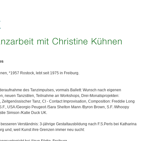
es
nen, *1957 Rostock, lebt seit 1975 in Freiburg.
eraufnahme des Tanzimpulses, vormals Ballett: Wunsch nach eigenen
n, neuen Tanzstilen, Teilnahme an Workshops, Drei-Monatsprojekten:
, Zeitgenössischer Tanz, CI - Contact Improvisation, Composition: Freddie Long
 S.F., USA /Georgio Peugeot /Sara Shelton Mann /Byron Brown, S.F. /Whoopy
stie Simson /Katie Duck UK.
esseren Verständnis: 3-jährige Gestaltausbildung nach F.S.Perls bei Katharina
urg und, weil Kunst ihre Grenzen immer neu sucht: