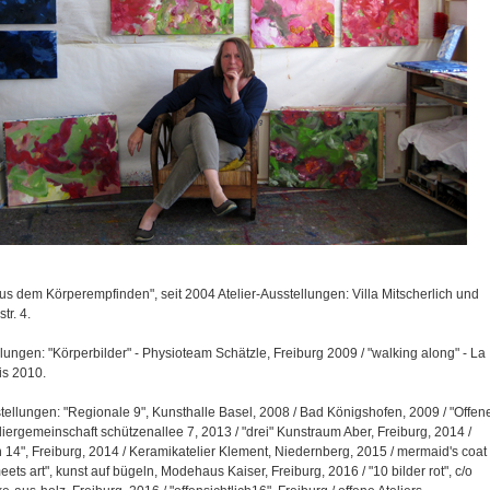
Aus dem Körperempfinden", seit 2004 Atelier-Ausstellungen: Villa Mitscherlich und
tr. 4.
lungen: "Körperbilder" - Physioteam Schätzle, Freiburg 2009 / "walking along" - La
is 2010.
llungen: "Regionale 9", Kunsthalle Basel, 2008 / Bad Königshofen, 2009 / "Offen
teliergemeinschaft schützenallee 7, 2013 / "drei" Kunstraum Aber, Freiburg, 2014 /
ch 14", Freiburg, 2014 / Keramikatelier Klement, Niedernberg, 2015 / mermaid's coat
eets art", kunst auf bügeln, Modehaus Kaiser, Freiburg, 2016 / "10 bilder rot", c/o