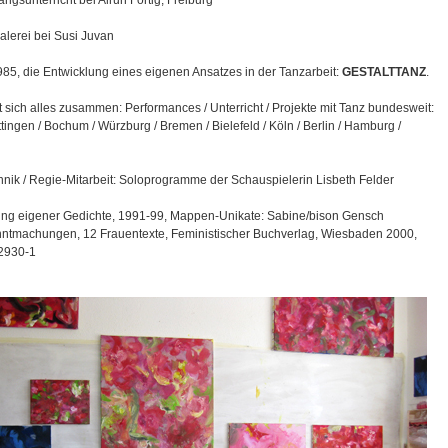
gsunterricht bei Alrun Förtig, Freiburg
lerei bei Susi Juvan
1985, die Entwicklung eines eigenen Ansatzes in der Tanzarbeit:
GESTALTTANZ
.
t sich alles zusammen: Performances / Unterricht / Projekte mit Tanz bundesweit:
ttingen / Bochum / Würzburg / Bremen / Bielefeld / Köln / Berlin / Hamburg /
hnik / Regie-Mitarbeit: Soloprogramme der Schauspielerin Lisbeth Felder
hung eigener Gedichte, 1991-99, Mappen-Unikate: Sabine/bison Gensch
nntmachungen, 12 Frauentexte, Feministischer Buchverlag, Wiesbaden 2000,
2930-1