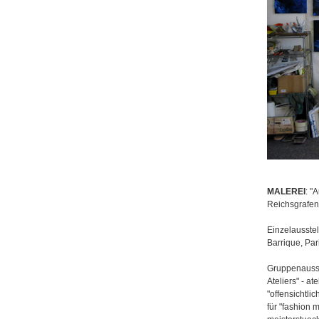
MALEREI
: "
Reichsgrafens
Einzelausstel
Barrique, Par
Gruppenausste
Ateliers" - a
"offensichtli
für "fashion m