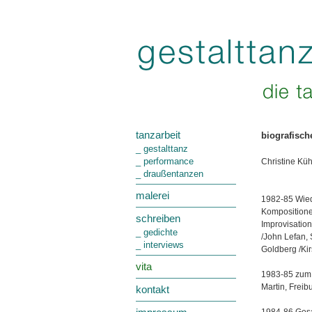
tanzarbeit
biografisch
_ gestalttanz
_ performance
Christine Küh
_ draußentanzen
malerei
1982-85 Wied
Kompositione
schreiben
Improvisation
_ gedichte
/John Lefan,
_ interviews
Goldberg /Kir
vita
1983-85 zum b
Martin, Freib
kontakt