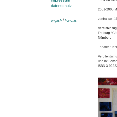
impressum
1984-86 Gesan
datenschutz
2001-2005 Ma
zentral seit 
/
english
francais
daraufhin füg
Freiburg / Gö
Nürnberg.
Theater / Tec
Veröffentlic
und in: Beka
ISBN 3-9222